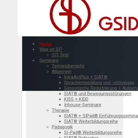
Home
Was ist SI?
SIT-Test
Seminare
Terminübersicht
Allgemein
IntraActPlus + SIAT®
Sprachentwicklung und -störungen
Sensorische Registrierung + Autism
SIAT® und Bewegungsstörungen
KISS + KIDD
Inhouse-Seminare
Therapie
SIAT® + SIPäd® Einführungssemina
SIAT® Weiterbildungsreihe
Pädagogik
SI-Päd® Weiterbildungsreihe