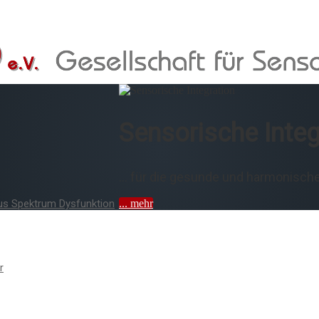
Sensorische Integ
... für die gesunde und harmonisch
... mehr
us Spektrum Dysfunktion
r