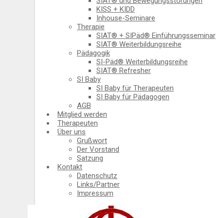
SIAT® und Bewegungsstörungen
KISS + KIDD
Inhouse-Seminare
Therapie
SIAT® + SIPäd® Einführungsseminar
SIAT® Weiterbildungsreihe
Pädagogik
SI-Päd® Weiterbildungsreihe
SIAT® Refresher
SI Baby
SI Baby für Therapeuten
SI Baby für Pädagogen
AGB
Mitglied werden
Therapeuten
Über uns
Grußwort
Der Vorstand
Satzung
Kontakt
Datenschutz
Links/Partner
Impressum