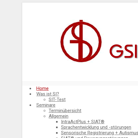
Home
Was ist SI?
SIT-Test
Seminare
Terminübersicht
Allgemein
IntraActPlus + SIAT®
Sprachentwicklung und -störungen
Sensorische Registrierung + Autismu