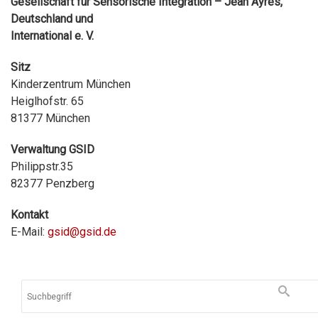
Gesellschaft für Sensorische Integration
–
Jean Ayres,
Deutschland und
International e. V.
Sitz
Kinderzentrum München
Heiglhofstr. 65
81377 München
Verwaltung GSID
Philippstr.35
82377 Penzberg
Kontakt
E-Mail:
gsid@gsid.de