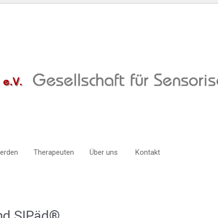
werden
Therapeuten
Über uns
Kontakt
nd SIPäd®