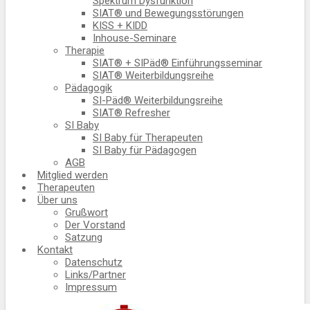
Spektrum Dysfunktion
SIAT® und Bewegungsstörungen
KISS + KIDD
Inhouse-Seminare
Therapie
SIAT® + SIPäd® Einführungsseminar
SIAT® Weiterbildungsreihe
Pädagogik
SI-Päd® Weiterbildungsreihe
SIAT® Refresher
SI Baby
SI Baby für Therapeuten
SI Baby für Pädagogen
AGB
Mitglied werden
Therapeuten
Über uns
Grußwort
Der Vorstand
Satzung
Kontakt
Datenschutz
Links/Partner
Impressum