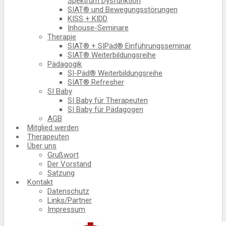
Spektrum Dysfunktion
SIAT® und Bewegungsstörungen
KISS + KIDD
Inhouse-Seminare
Therapie
SIAT® + SIPäd® Einführungsseminar
SIAT® Weiterbildungsreihe
Pädagogik
SI-Päd® Weiterbildungsreihe
SIAT® Refresher
SI Baby
SI Baby für Therapeuten
SI Baby für Pädagogen
AGB
Mitglied werden
Therapeuten
Über uns
Grußwort
Der Vorstand
Satzung
Kontakt
Datenschutz
Links/Partner
Impressum