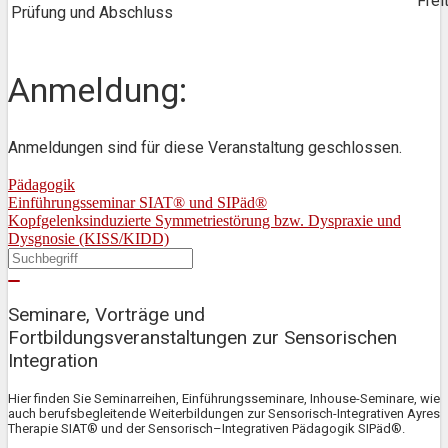
Frei
Prüfung und Abschluss
Anmeldung:
Anmeldungen sind für diese Veranstaltung geschlossen.
Pädagogik
Einführungsseminar SIAT® und SIPäd®
Kopfgelenksinduzierte Symmetriestörung bzw. Dyspraxie und
Dysgnosie (KISS/KIDD)
Seminare, Vorträge und
Fortbildungsveranstaltungen zur Sensorischen
Integration
Hier finden Sie Seminarreihen, Einführungsseminare, Inhouse-Seminare, wie
auch berufsbegleitende Weiterbildungen zur Sensorisch-Integrativen Ayres
Therapie SIAT® und der Sensorisch–Integrativen Pädagogik SIPäd®.