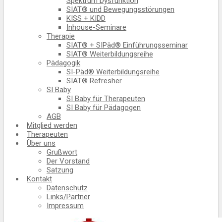
Spektrum Dysfunktion
SIAT® und Bewegungsstörungen
KISS + KIDD
Inhouse-Seminare
Therapie
SIAT® + SIPäd® Einführungsseminar
SIAT® Weiterbildungsreihe
Pädagogik
SI-Päd® Weiterbildungsreihe
SIAT® Refresher
SI Baby
SI Baby für Therapeuten
SI Baby für Pädagogen
AGB
Mitglied werden
Therapeuten
Über uns
Grußwort
Der Vorstand
Satzung
Kontakt
Datenschutz
Links/Partner
Impressum